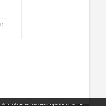
14
→
tilizar esta página, consideramos que aceita o seu uso.