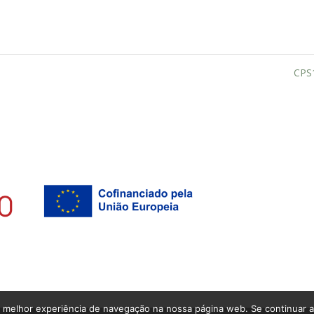
CPS
 melhor experiência de navegação na nossa página web. Se continuar a u