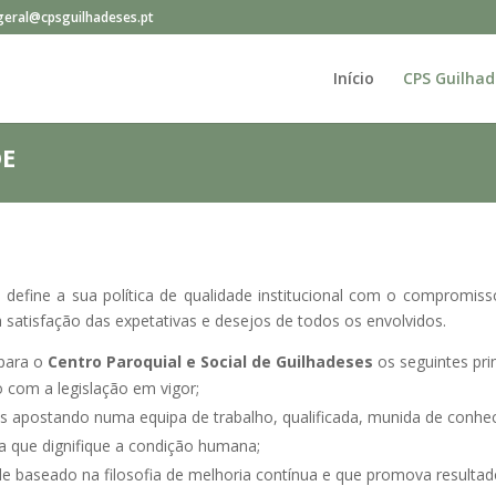
geral@cpsguilhadeses.pt
Início
CPS Guilhad
DE
s
define a sua política de qualidade institucional com o compromis
a satisfação das expetativas e desejos de todos os envolvidos.
 para o
Centro Paroquial e Social de Guilhadeses
os seguintes prin
o com a legislação em vigor;
s apostando numa equipa de trabalho, qualificada, munida de conhe
a que dignifique a condição humana;
 baseado na filosofia de melhoria contínua e que promova resultados