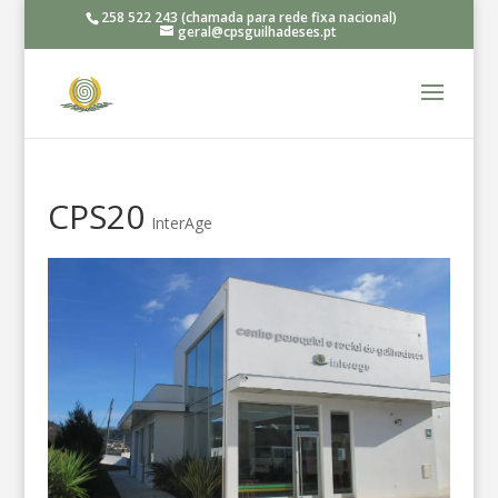
258 522 243 (chamada para rede fixa nacional)
geral@cpsguilhadeses.pt
CPS20
InterAge